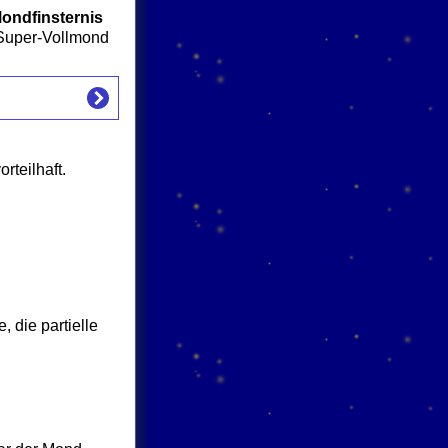
Mondfinsternis
m Super-Vollmond
orteilhaft.
 die partielle