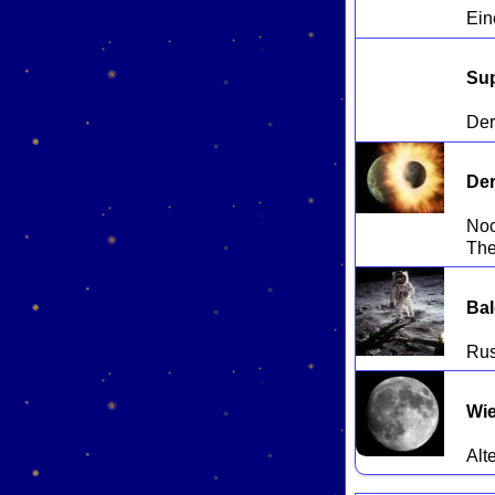
Su
Der
Noc
Bal
Wie