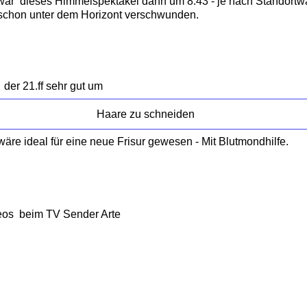
iwar dieses Himmelspektakel dann um 8:43 - je nach Standortw
schon unter dem Horizont verschwunden.
der 21.ff sehr gut um
Haare zu schneiden
 wäre ideal für eine neue Frisur gewesen - Mit Blutmondhilfe.
os beim TV Sender Arte