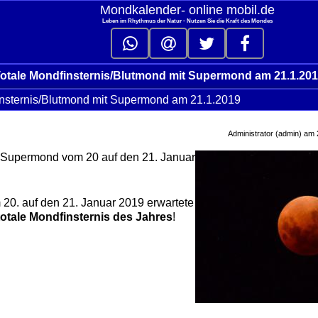
Mondkalender‑ online mobil.de
Leben im Rhythmus der Natur - Nutzen Sie die Kraft des Mondes
otale Mondfinsternis/Blutmond mit Supermond am 21.1.20
insternis/Blutmond mit Supermond am 21.1.2019
click to collap
Administrator (admin) am
 Supermond vom 20 auf den 21. Januar
 20. auf den 21. Januar 2019 erwartete
totale Mondfinsternis des Jahres
!