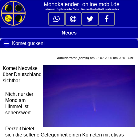
Mondkalender‑ online mobil.de
Leben im Rhythmus der Natur - Nutzen Sie die Kraft des Mondes
Neues
Komet gucken!
click to collapse contents
Administrator (admin) am 22.07.2020 um 20:01 Uhr
Komet Neowise
über Deutschland
sichtbar
Nicht nur der
Mond am
Himmel ist
sehenswert.
Derzeit bietet
sich die seltene Gelegenheit einen Kometen mit etwas