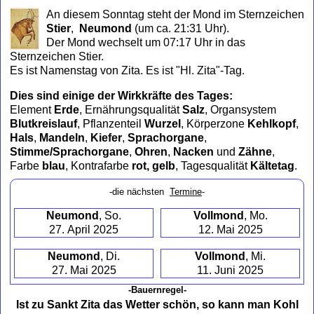
to
An diesem Sonntag steht der Mond im Sternzeichen
collapse
Stier
,
Neumond
(um ca. 21:31 Uhr)
.
contents
Der Mond wechselt um 07:17 Uhr in das
Sternzeichen Stier.
Es ist Namenstag von Zita. Es ist "Hl. Zita"-Tag.
Dies sind einige der Wirkkräfte des Tages:
Element
Erde
, Ernährungsqualität
Salz
, Organsystem
Blutkreislauf
, Pflanzenteil
Wurzel
, Körperzone
Kehlkopf
,
Hals
,
Mandeln
,
Kiefer
,
Sprachorgane
,
Stimme/Sprachorgane
,
Ohren
,
Nacken
und
Zähne
,
Farbe
blau
, Kontrafarbe
rot, gelb
, Tagesqualität
Kältetag
.
-die nächsten
Termine
-
Neumond
, So.
Vollmond
, Mo.
27. April 2025
12. Mai 2025
Neumond
, Di.
Vollmond
, Mi.
27. Mai 2025
11. Juni 2025
-Bauernregel-
Ist zu Sankt Zita das Wetter schön, so kann man Kohl