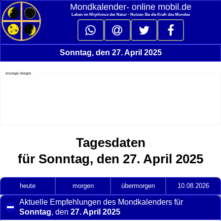
Mondkalender‑ online mobil.de
Leben im Rhythmus der Natur - Nutzen Sie die Kraft des Mondes
Sonntag, den 27. April 2025
Anzeige Google
Tagesdaten
für Sonntag, den 27. April 2025
heute
morgen
übermorgen
10.08.2026
Aktuelle Empfehlungen des Mondkalenders für
Sonntag
, den
27. April 2025
click