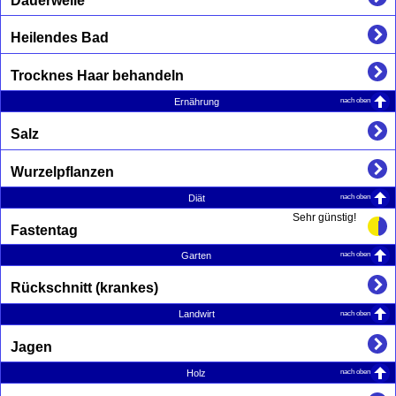
Dauerwelle
Heilendes Bad
Trocknes Haar behandeln
nach oben
Ernährung
Salz
Wurzelpflanzen
nach oben
Diät
Sehr günstig!
Fastentag
nach oben
Garten
Rückschnitt (krankes)
nach oben
Landwirt
Jagen
nach oben
Holz