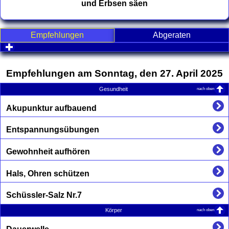
und Erbsen säen
Empfehlungen
Abgeraten
click to expand contents
Empfehlungen am Sonntag, den 27. April 2025
nach oben
Gesundheit
Akupunktur aufbauend
Entspannungsübungen
Gewohnheit aufhören
Hals, Ohren schützen
Schüssler-Salz Nr.7
nach oben
Körper