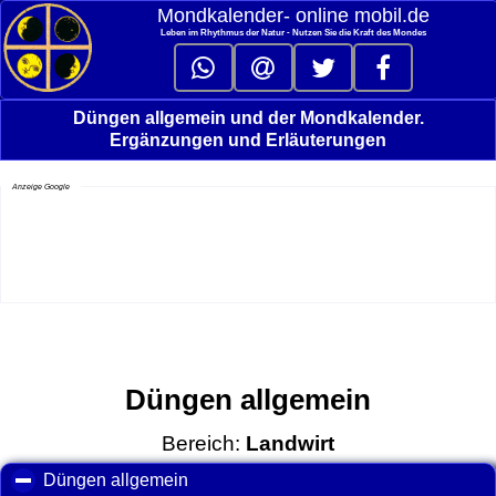
Mondkalender‑ online mobil.de
Leben im Rhythmus der Natur - Nutzen Sie die Kraft des Mondes
Düngen allgemein und der Mondkalender.
Ergänzungen und Erläuterungen
Anzeige Google
Düngen allgemein
Bereich:
Landwirt
Düngen allgemein
click to collapse contents