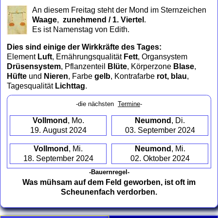
to
An diesem Freitag steht der Mond im Sternzeichen
collapse
Waage
,
zunehmend / 1. Viertel
.
contents
Es ist Namenstag von Edith.
Dies sind einige der Wirkkräfte des Tages:
Element
Luft
, Ernährungsqualität
Fett
, Organsystem
Drüsensystem
, Pflanzenteil
Blüte
, Körperzone
Blase
,
Hüfte
und
Nieren
, Farbe
gelb
, Kontrafarbe
rot, blau
,
Tagesqualität
Lichttag
.
-die nächsten
Termine
-
Vollmond
, Mo.
Neumond
, Di.
19. August 2024
03. September 2024
Vollmond
, Mi.
Neumond
, Mi.
18. September 2024
02. Oktober 2024
-Bauernregel-
Was mühsam auf dem Feld geworben, ist oft im
Scheunenfach verdorben.