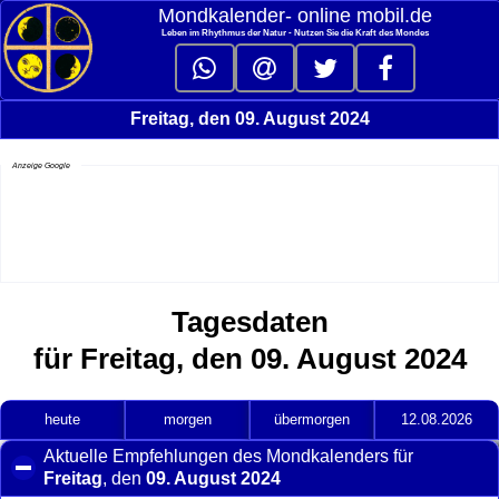
Mondkalender‑ online mobil.de
Leben im Rhythmus der Natur - Nutzen Sie die Kraft des Mondes
Freitag, den 09. August 2024
Anzeige Google
Tagesdaten
für Freitag, den 09. August 2024
heute
morgen
übermorgen
12.08.2026
Aktuelle Empfehlungen des Mondkalenders für
Freitag
, den
09. August 2024
click