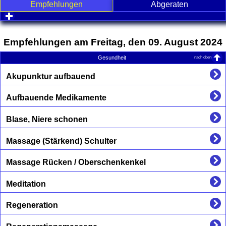
Empfehlungen
Abgeraten
click to expand contents
Empfehlungen am Freitag, den 09. August 2024
nach oben
Gesundheit
Akupunktur aufbauend
Aufbauende Medikamente
Blase, Niere schonen
Massage (Stärkend) Schulter
Massage Rücken / Oberschenkenkel
Meditation
Regeneration