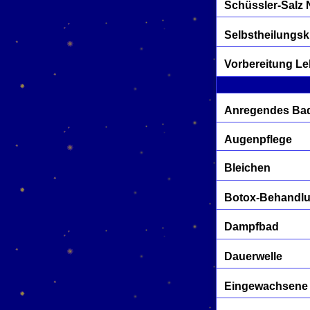
Schüssler-Salz 
Selbstheilungsk
Vorbereitung Le
Anregendes Ba
Augenpflege
Bleichen
Botox-Behandl
Dampfbad
Dauerwelle
Eingewachsene 