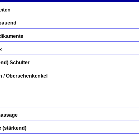
eiten
fbauend
dikamente
k
nd) Schulter
 / Oberschenkenkel
massage
(stärkend)