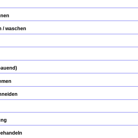
önen
n / waschen
bauend)
remen
hneiden
ung
behandeln