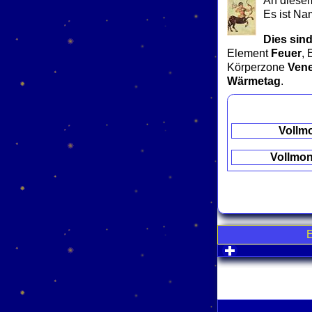
An diesem
Es ist Na
Dies sind
Element
Feuer
, 
Körperzone
Ven
Wärmetag
.
Vollm
Vollmo
click to expa