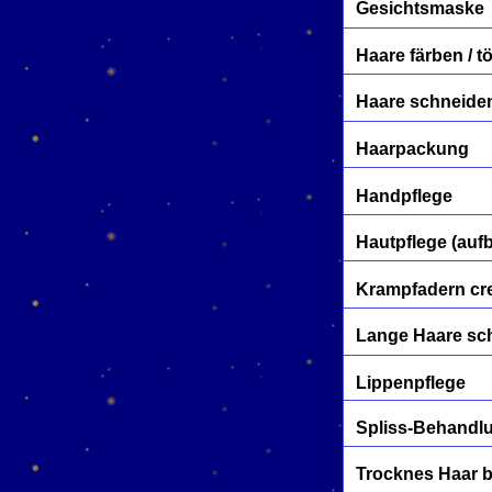
Gesichtsmaske
Haare färben / t
Haare schneide
Haarpackung
Handpflege
Hautpflege (auf
Krampfadern c
Lange Haare sc
Lippenpflege
Spliss-Behandl
Trocknes Haar 