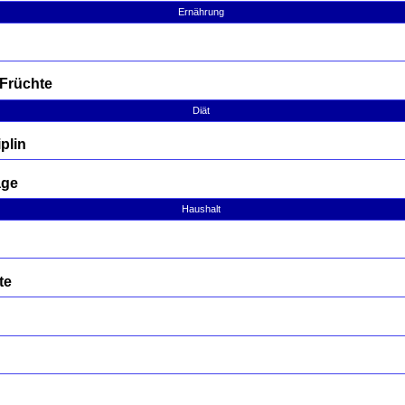
Ernährung
 Früchte
Diät
plin
age
Haushalt
te