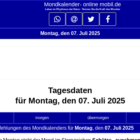
Mondkalender‑ online mobil.de
Leben im Rhythmus der Natur - Nutzen Sie die Kraft des Mondes
Montag, den 07. Juli 2025
Tagesdaten
für Montag, den 07. Juli 2025
morgen
übermorgen
fehlungen des Mondkalenders für
Montag
, den
07. Juli 2025
cli
to