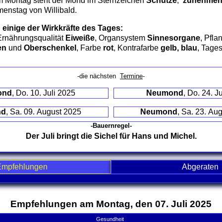
 Montag steht der Mond im Sternzeichen
Schütze
,
zunehmend 
co
menstag von Willibald.
co
 einige der Wirkkräfte des Tages:
Ernährungsqualität
Eiweiße
, Organsystem
Sinnesorgane
, Pfla
en
und
Oberschenkel
, Farbe
rot
, Kontrafarbe
gelb, blau
, Tages
-die nächsten
Termine
-
ond
, Do. 10. Juli 2025
Neumond
, Do. 24. J
nd
, Sa. 09. August 2025
Neumond
, Sa. 23. Au
-Bauernregel-
Der Juli bringt die Sichel für Hans und Michel.
Empfehlungen
Abgeraten
nd contents
Empfehlungen am Montag, den 07. Juli 2025
Gesundheit