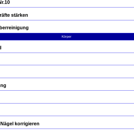
Nr.10
räfte stärken
berreinigung
Körper
d
ung
Nägel korrigieren