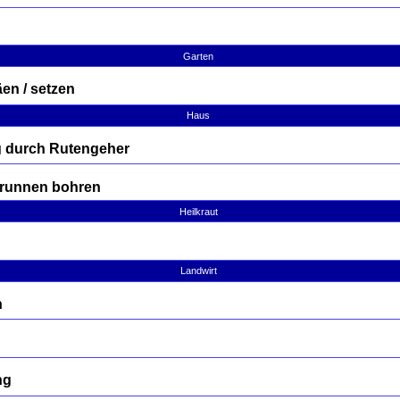
Garten
en / setzen
Haus
 durch Rutengeher
Brunnen bohren
Heilkraut
Landwirt
n
ng