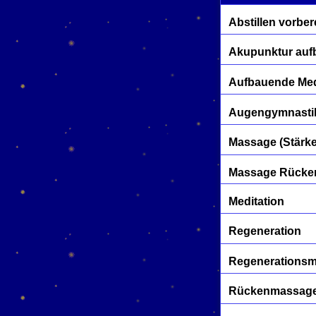
Abstillen vorber
Akupunktur au
Aufbauende Me
Augengymnasti
Massage (Stärke
Massage Rücken
Meditation
Regeneration
Regenerations
Rückenmassage 