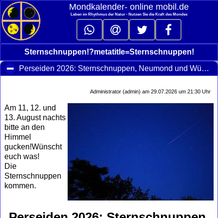
Mondkalender‑ online mobil.de
Leben im Rhythmus der Natur - Nutzen Sie die Kraft des Mondes
Sternschnuppen!?metatitle=Sternschnuppen!
Perseiden 2026: Sternschnuppen, Neumond und Wünsche im August
Administrator (admin) am 29.07.2026 um 21:30 Uhr
Am 11, 12. und
13. August nachts
bitte an den
Himmel
gucken!Wünscht
euch was!
Die
Sternschnuppen
kommen.
Perseiden 2026: Sternschnuppen,