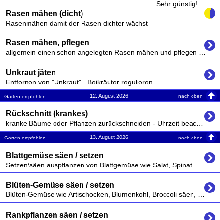
Sehr günstig!
Rasen mähen (dicht)
Rasenmähen damit der Rasen dichter wächst
Rasen mähen, pflegen
allgemein einen schon angelegten Rasen mähen und pflegen s.a. Rasen mähen (dicht) und Rasen mähen (schnell)
Unkraut jäten
Entfernen von "Unkraut" - Beikräuter regulieren
12. August 2026
nach oben
Garten empfohlen
Rückschnitt (krankes)
kranke Bäume oder Pflanzen zurückschneiden - Uhrzeit beachten, Neumondtag, aber nicht nach Neumond
13. August 2026
nach oben
Garten empfohlen
Blattgemüse säen / setzen
Setzen/säen auspflanzen von Blattgemüse wie Salat, Spinat, Kohl usw.
Blüten-Gemüse säen / setzen
Blüten-Gemüse wie Artischocken, Blumenkohl, Broccoli säen, setzen, auspflanzen.
Rankpflanzen säen / setzen