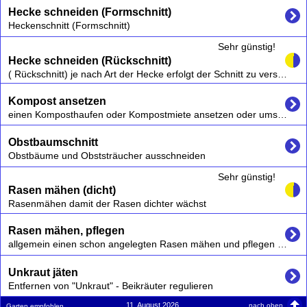
Hecke schneiden (Formschnitt)
Heckenschnitt (Formschnitt)
Sehr günstig!
Hecke schneiden (Rückschnitt)
( Rückschnitt) je nach Art der Hecke erfolgt der Schnitt zu verschiedenen Zeitpunkten, z.B. Buchenhecken auch im Winter, Forsythien am besten nach der Blüte.
Kompost ansetzen
einen Komposthaufen oder Kompostmiete ansetzen oder umsetzen
Obstbaumschnitt
Obstbäume und Obststräucher ausschneiden
Sehr günstig!
Rasen mähen (dicht)
Rasenmähen damit der Rasen dichter wächst
Rasen mähen, pflegen
allgemein einen schon angelegten Rasen mähen und pflegen s.a. Rasen mähen (dicht) und Rasen mähen (schnell)
Unkraut jäten
Entfernen von "Unkraut" - Beikräuter regulieren
11. August 2026
nach oben
Garten empfohlen