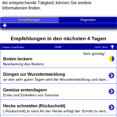
die entsprechende Tätigkeit, können Sie weitere
Informationen finden.
Empfehlungen
Abgeraten
click to expand contents
Empfehlungen in den nächsten 4 Tagen
heute
nach oben
Garten empfohlen
Sehr günstig!
Boden lockern
Bearbeitung des Bodens.
Düngen zur Wurzelentwicklung
an den sehr guten Tagen wird die Wurzelentwicklung und damit auch das Wurzelgemüse zusätzlich gefördert
Gemüse ernten/lagern
Ernte und Einkellern von Gemüse
Hecke schneiden (Rückschnitt)
( Rückschnitt) je nach Art der Hecke erfolgt der Schnitt zu verschiedenen Zeitpunkten, z.B. Buchenhecken auch im Winter, Forsythien am besten nach der Blüte.