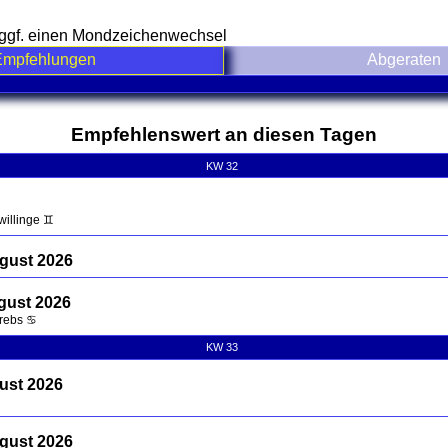
e ggf. einen Mondzeichenwechsel
Empfehlungen
Abgeraten
nd contents
Empfehlenswert an diesen Tagen
KW 32
willinge ♊
gust 2026
gust 2026
Krebs ♋
KW 33
ust 2026
ugust 2026