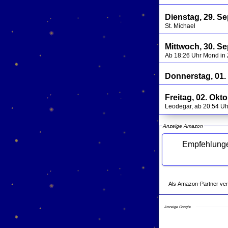
Dienstag, 29. S
St. Michael
Mittwoch, 30. S
Ab 18:26 Uhr Mond in 
Donnerstag, 01.
Freitag, 02. Okt
Leodegar, ab 20:54 U
Anzeige Amazon
Empfehlungen d
Als Amazon-Partner verdie
Anzeige Google