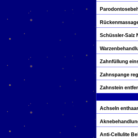
Parodontosebe
Rückenmassage
Schüssler-Salz 
Warzenbehandl
Zahnfüllung ein
Zahnspange reg
Zahnstein entfe
Achseln enthaa
Aknebehandlun
Anti-Cellulite 