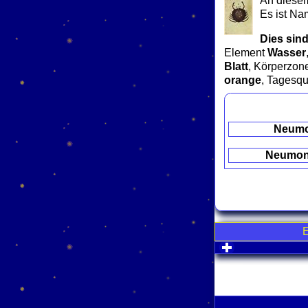
An diesem
Es ist Na
Dies sind
Element
Wasser
Blatt
, Körperzo
orange
, Tagesqu
Neum
Neumo
click to expa