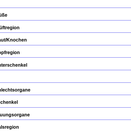
Füße
üftregion
aut/Knochen
opfregion
nterschenkel
hlechtsorgane
schenkel
auungsorgane
lsregion