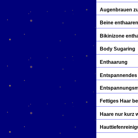
Augenbrauen z
Beine enthaare
Bikinizone enth
Body Sugaring
Enthaarung
Entspannendes
Entspannungs
Fettiges Haar b
Haare nur kurz
Hauttiefenreini