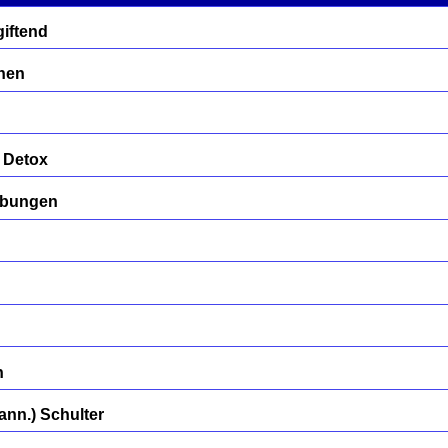
iftend
nen
 Detox
übungen
n
nn.) Schulter