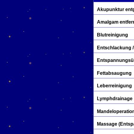
Akupunktur entg
Amalgam entfer
Blutreinigung
Entschlackung /
Entspannungs
Fettabsaugung
Leberreinigung
Lymphdrainage
Mandeloperatio
Massage (Entspa