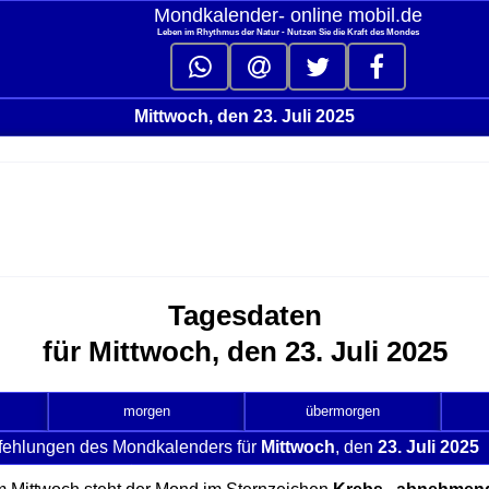
Mondkalender‑ online mobil.de
Leben im Rhythmus der Natur - Nutzen Sie die Kraft des Mondes
Mittwoch, den 23. Juli 2025
Tagesdaten
für Mittwoch, den 23. Juli 2025
morgen
übermorgen
fehlungen des Mondkalenders für
Mittwoch
, den
23. Juli 2025
c
t