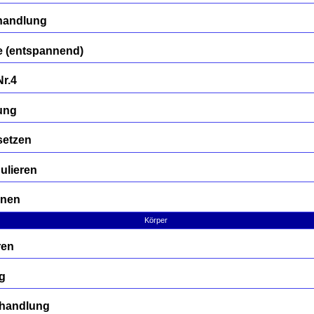
handlung
 (entspannend)
Nr.4
ung
setzen
ulieren
rnen
Körper
ren
g
Behandlung