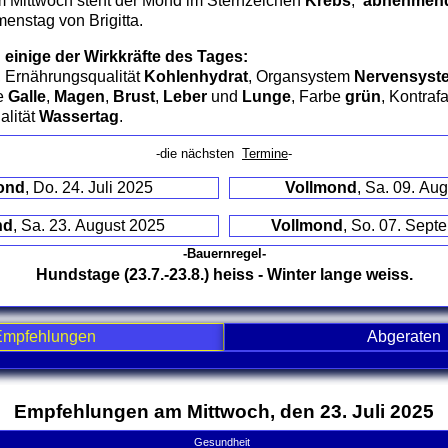
 Mittwoch steht der Mond im Sternzeichen
Krebs
,
abnehmend /
c
menstag von Brigitta.
c
 einige der Wirkkräfte des Tages:
, Ernährungsqualität
Kohlenhydrat
, Organsystem
Nervensyst
ne
Galle
,
Magen
,
Brust
,
Leber
und
Lunge
, Farbe
grün
, Kontraf
alität
Wassertag
.
-die nächsten
Termine
-
ond
, Do. 24. Juli 2025
Vollmond
, Sa. 09. Au
nd
, Sa. 23. August 2025
Vollmond
, So. 07. Sept
-Bauernregel-
Hundstage (23.7.-23.8.) heiss - Winter lange weiss.
Empfehlungen
Abgeraten
nd contents
Empfehlungen am Mittwoch, den 23. Juli 2025
Gesundheit