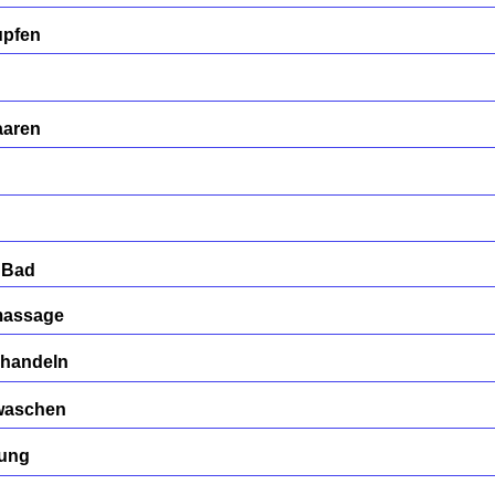
upfen
n
aaren
 Bad
massage
ehandeln
 waschen
gung