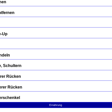
rnen
tfernen
e-Up
ndeln
, Schultern
erer Rücken
erer Rücken
erschenkel
Ernährung