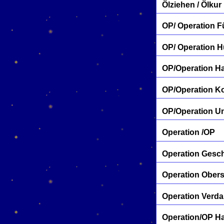
Ölziehen / Ölkur
OP/ Operation 
OP/ Operation H
OP/Operation H
OP/Operation K
OP/Operation U
Operation /OP
Operation Gesc
Operation Ober
Operation Verd
Operation/OP Ha