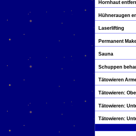
Hornhaut entfe
Hühneraugen en
Laserlifting
Permanent Mak
Sauna
Schuppen beha
Tätowieren Arme
Tätowieren: Ob
Tätowieren: Unt
Tätowieren: Unt