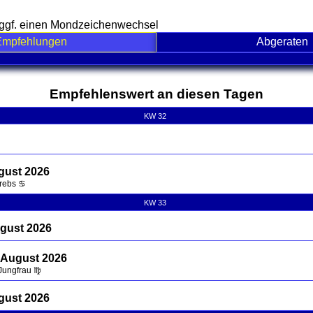
e ggf. einen Mondzeichenwechsel
Empfehlungen
Abgeraten
nd contents
Empfehlenswert an diesen Tagen
KW 32
gust 2026
Krebs ♋
KW 33
ugust 2026
 August 2026
 Jungfrau ♍
gust 2026