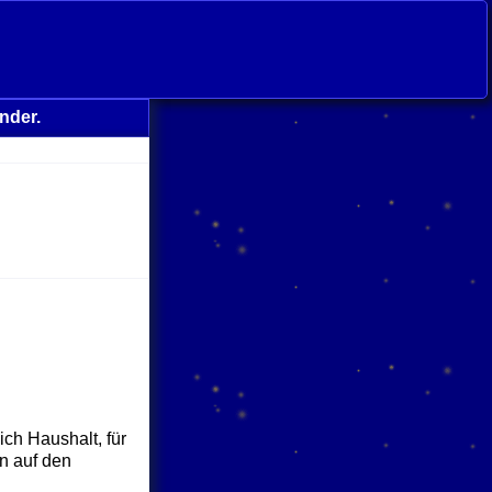
nder.
ch Haushalt, für
n auf den