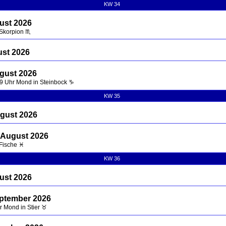
KW 34
ust 2026
 Skorpion ♏
ust 2026
gust 2026
59 Uhr Mond in Steinbock ♑
KW 35
ugust 2026
 August 2026
 Fische ♓
KW 36
ust 2026
eptember 2026
hr Mond in Stier ♉