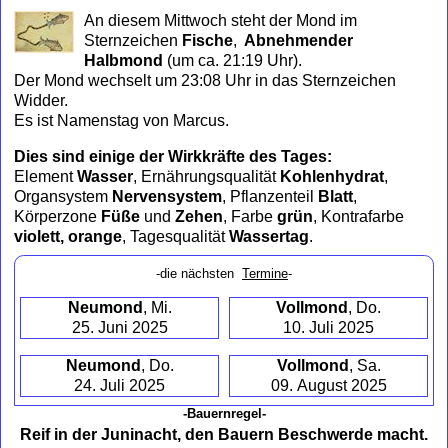
to
An diesem Mittwoch steht der Mond im
collapse
Sternzeichen
Fische
,
Abnehmender
contents
Halbmond
(um ca. 21:19 Uhr)
.
Der Mond wechselt um 23:08 Uhr in das Sternzeichen
Widder.
Es ist Namenstag von Marcus.
Dies sind einige der Wirkkräfte des Tages:
Element
Wasser
, Ernährungsqualität
Kohlenhydrat
,
Organsystem
Nervensystem
, Pflanzenteil
Blatt
,
Körperzone
Füße
und
Zehen
, Farbe
grün
, Kontrafarbe
violett, orange
, Tagesqualität
Wassertag
.
-die nächsten
Termine
-
Neumond
, Mi.
Vollmond
, Do.
25. Juni 2025
10. Juli 2025
Neumond
, Do.
Vollmond
, Sa.
24. Juli 2025
09. August 2025
-Bauernregel-
Reif in der Juninacht, den Bauern Beschwerde macht.