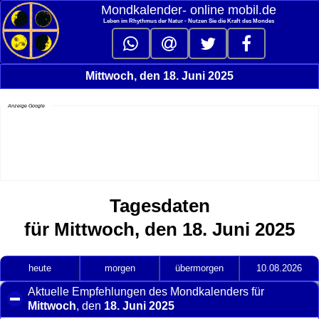
Mondkalender‑ online mobil.de
Leben im Rhythmus der Natur - Nutzen Sie die Kraft des Mondes
Mittwoch, den 18. Juni 2025
Anzeige Google
Tagesdaten
für Mittwoch, den 18. Juni 2025
heute
morgen
übermorgen
10.08.2026
Aktuelle Empfehlungen des Mondkalenders für
Mittwoch
, den
18. Juni 2025
click