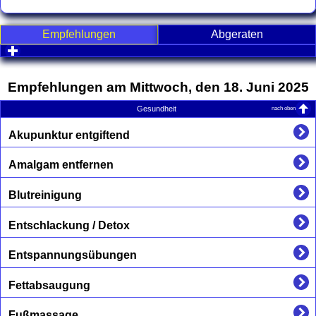
Empfehlungen
Abgeraten
click to expand contents
Empfehlungen am Mittwoch, den 18. Juni 2025
nach oben
Gesundheit
Akupunktur entgiftend
Amalgam entfernen
Blutreinigung
Entschlackung / Detox
Entspannungsübungen
Fettabsaugung
Fußmassage