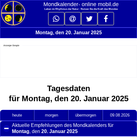
Mondkalender‑ online mobil.de
Leben im Rhythmus der Natur - Nutzen Sie die Kraft des Mondes
Montag, den 20. Januar 2025
Anzeige Google
Tagesdaten
für Montag, den 20. Januar 2025
heute
morgen
übermorgen
09.08.2026
Aktuelle Empfehlungen des Mondkalenders für
Montag
, den
20. Januar 2025
click