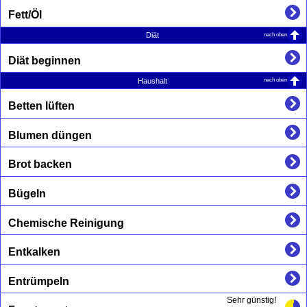
Fett/Öl
nach oben
Diät
Diät beginnen
nach oben
Haushalt
Betten lüften
Blumen düngen
Brot backen
Bügeln
Chemische Reinigung
Entkalken
Entrümpeln
Sehr günstig!