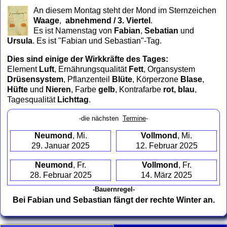
to
An diesem Montag steht der Mond im Sternzeichen
collapse
Waage
,
abnehmend / 3. Viertel
.
contents
Es ist Namenstag von
Fabian
,
Sebatian
und
Ursula
. Es ist "Fabian und Sebastian"-Tag.
Dies sind einige der Wirkkräfte des Tages:
Element
Luft
, Ernährungsqualität
Fett
, Organsystem
Drüsensystem
, Pflanzenteil
Blüte
, Körperzone
Blase
,
Hüfte
und
Nieren
, Farbe
gelb
, Kontrafarbe
rot, blau
,
Tagesqualität
Lichttag
.
-die nächsten
Termine
-
Neumond
, Mi.
Vollmond
, Mi.
29. Januar 2025
12. Februar 2025
Neumond
, Fr.
Vollmond
, Fr.
28. Februar 2025
14. März 2025
-Bauernregel-
Bei Fabian und Sebastian fängt der rechte Winter an.