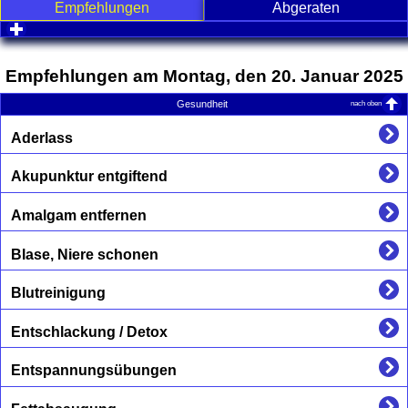
Empfehlungen
Abgeraten
click to expand contents
Empfehlungen am Montag, den 20. Januar 2025
nach oben
Gesundheit
Aderlass
Akupunktur entgiftend
Amalgam entfernen
Blase, Niere schonen
Blutreinigung
Entschlackung / Detox
Entspannungsübungen