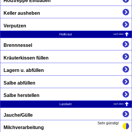
Holztreppe Einbauen
Keller ausheben
Verputzen
nach oben
Heilkraut
Brennnessel
Kräuterkissen füllen
Lagern u. abfüllen
Salbe abfüllen
Salbe herstellen
nach oben
Landwirt
Jauche/Gülle
Sehr günstig!
Milchverarbeitung