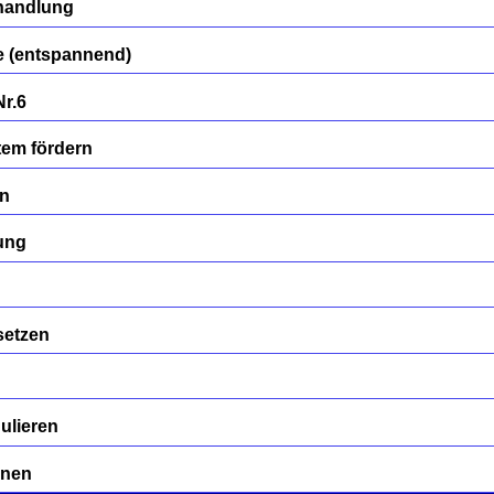
handlung
 (entspannend)
Nr.6
em fördern
en
ung
setzen
ulieren
rnen