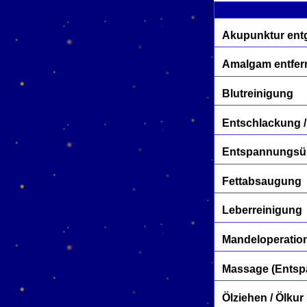
Akupunktur entg
Amalgam entfer
Blutreinigung
Entschlackung /
Entspannungs
Fettabsaugung
Leberreinigung
Mandeloperatio
Massage (Entspa
Ölziehen / Ölkur