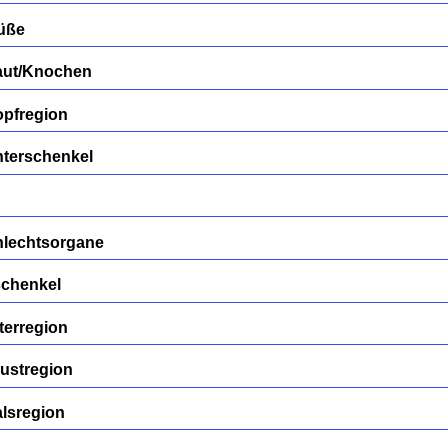
Füße
aut/Knochen
opfregion
nterschenkel
hlechtsorgane
schenkel
terregion
ustregion
lsregion