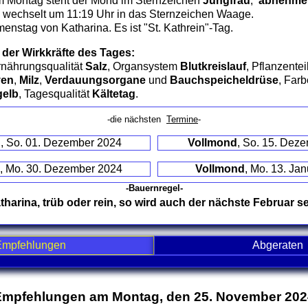
 Montag steht der Mond im Sternzeichen
Jungfrau
,
abnehmend
wechselt um 11:19 Uhr in das Sternzeichen Waage.
menstag von Katharina. Es ist "St. Kathrein"-Tag.
 der Wirkkräfte des Tages:
rnährungsqualität
Salz
, Organsystem
Blutkreislauf
, Pflanzentei
ven
,
Milz
,
Verdauungsorgane
und
Bauchspeicheldrüse
, Far
gelb
, Tagesqualität
Kältetag
.
-die nächsten
Termine
-
d
, So. 01. Dezember 2024
Vollmond
, So. 15. Dez
, Mo. 30. Dezember 2024
Vollmond
, Mo. 13. Ja
-Bauernregel-
tharina, trüb oder rein, so wird auch der nächste Februar se
Empfehlungen
Abgeraten
nd contents
Empfehlungen am Montag, den 25. November 202