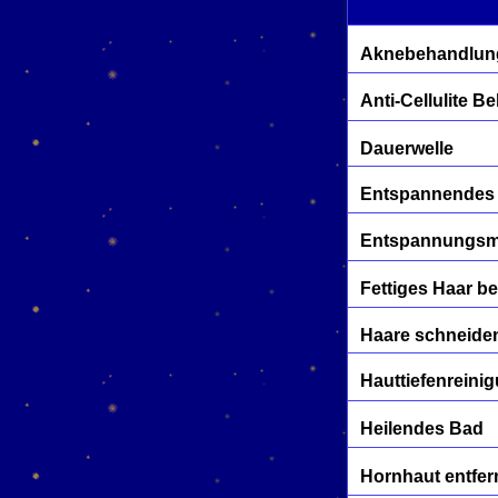
Aknebehandlun
Anti-Cellulite 
Dauerwelle
Entspannendes
Entspannungs
Fettiges Haar b
Haare schneide
Hauttiefenreini
Heilendes Bad
Hornhaut entfe