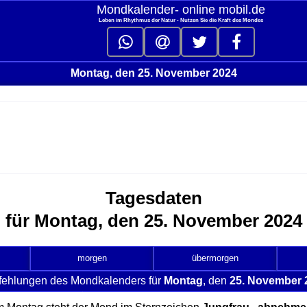
Mondkalender‑ online mobil.de
Leben im Rhythmus der Natur - Nutzen Sie die Kraft des Mondes
Montag, den 25. November 2024
Tagesdaten
für Montag, den 25. November 2024
morgen
übermorgen
fehlungen des Mondkalenders für
Montag
, den
25. November 