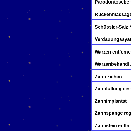
Parodontosebe
Rückenmassage
Schüssler-Salz 
Verdauungssyst
Warzen entfern
Warzenbehandl
Zahn ziehen
Zahnfüllung ein
Zahnimplantat
Zahnspange reg
Zahnstein entfe