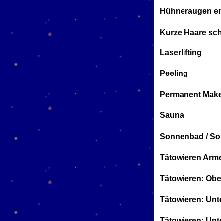
Hühneraugen en
Kurze Haare sc
Laserlifting
Peeling
Permanent Mak
Sauna
Sonnenbad / So
Tätowieren Arme
Tätowieren: Ob
Tätowieren: Unt
Tätowieren: Unt