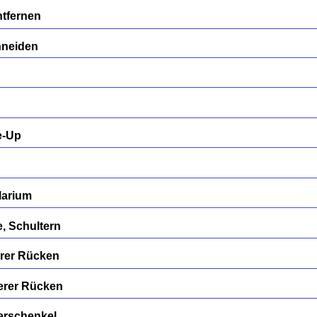
tfernen
hneiden
e-Up
larium
, Schultern
erer Rücken
erer Rücken
erschenkel