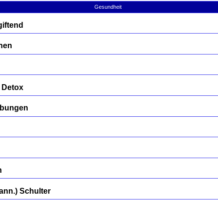
Gesundheit
iftend
nen
 Detox
übungen
n
nn.) Schulter