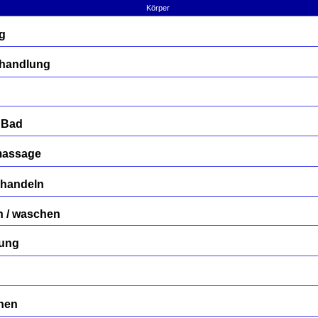
Körper
g
Behandlung
 Bad
massage
ehandeln
n / waschen
gung
rnen