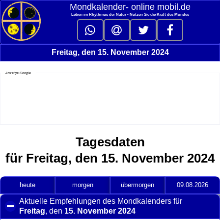
Mondkalender‑ online mobil.de
Leben im Rhythmus der Natur - Nutzen Sie die Kraft des Mondes
Freitag, den 15. November 2024
Anzeige Google
Tagesdaten
für Freitag, den 15. November 2024
heute
morgen
übermorgen
09.08.2026
Aktuelle Empfehlungen des Mondkalenders für
Freitag
, den
15. November 2024
click