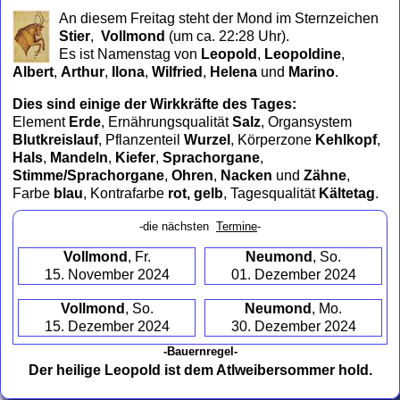
to
An diesem Freitag steht der Mond im Sternzeichen
collapse
Stier
,
Vollmond
(um ca. 22:28 Uhr)
.
contents
Es ist Namenstag von
Leopold
,
Leopoldine
,
Albert
,
Arthur
,
Ilona
,
Wilfried
,
Helena
und
Marino
.
Dies sind einige der Wirkkräfte des Tages:
Element
Erde
, Ernährungsqualität
Salz
, Organsystem
Blutkreislauf
, Pflanzenteil
Wurzel
, Körperzone
Kehlkopf
,
Hals
,
Mandeln
,
Kiefer
,
Sprachorgane
,
Stimme/Sprachorgane
,
Ohren
,
Nacken
und
Zähne
,
Farbe
blau
, Kontrafarbe
rot, gelb
, Tagesqualität
Kältetag
.
-die nächsten
Termine
-
Vollmond
, Fr.
Neumond
, So.
15. November 2024
01. Dezember 2024
Vollmond
, So.
Neumond
, Mo.
15. Dezember 2024
30. Dezember 2024
-Bauernregel-
Der heilige Leopold ist dem Atlweibersommer hold.