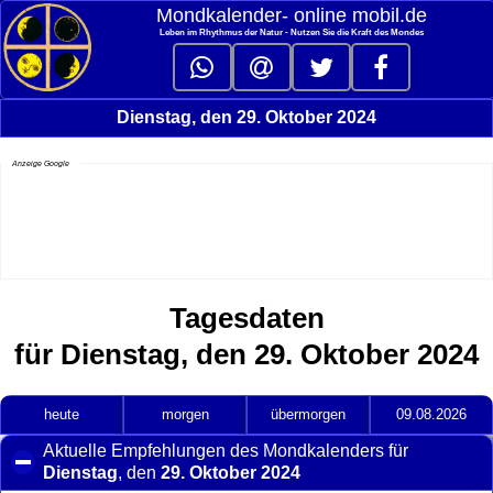
Mondkalender‑ online mobil.de
Leben im Rhythmus der Natur - Nutzen Sie die Kraft des Mondes
Dienstag, den 29. Oktober 2024
Anzeige Google
Tagesdaten
für Dienstag, den 29. Oktober 2024
heute
morgen
übermorgen
09.08.2026
Aktuelle Empfehlungen des Mondkalenders für
Dienstag
, den
29. Oktober 2024
click