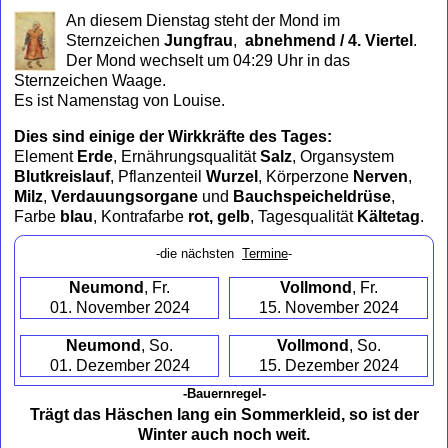
to
An diesem Dienstag steht der Mond im
collapse
Sternzeichen
Jungfrau
,
abnehmend / 4. Viertel
.
contents
Der Mond wechselt um 04:29 Uhr in das
Sternzeichen Waage.
Es ist Namenstag von Louise.
Dies sind einige der Wirkkräfte des Tages:
Element
Erde
, Ernährungsqualität
Salz
, Organsystem
Blutkreislauf
, Pflanzenteil
Wurzel
, Körperzone
Nerven
,
Milz
,
Verdauungsorgane
und
Bauchspeicheldrüse
,
Farbe
blau
, Kontrafarbe
rot, gelb
, Tagesqualität
Kältetag
.
-die nächsten
Termine
-
Neumond
, Fr.
Vollmond
, Fr.
01. November 2024
15. November 2024
Neumond
, So.
Vollmond
, So.
01. Dezember 2024
15. Dezember 2024
-Bauernregel-
Trägt das Häschen lang ein Sommerkleid, so ist der
Winter auch noch weit.