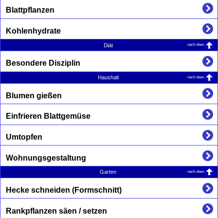
Blattpflanzen
Kohlenhydrate
nach oben
Diät
Besondere Disziplin
nach oben
Haushalt
Blumen gießen
Einfrieren Blattgemüse
Umtopfen
Wohnungsgestaltung
nach oben
Garten
Hecke schneiden (Formschnitt)
Rankpflanzen säen / setzen