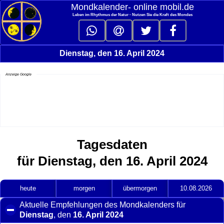
Mondkalender‑ online mobil.de
Leben im Rhythmus der Natur - Nutzen Sie die Kraft des Mondes
Dienstag, den 16. April 2024
Anzeige Google
Tagesdaten
für Dienstag, den 16. April 2024
heute
morgen
übermorgen
10.08.2026
Aktuelle Empfehlungen des Mondkalenders für
Dienstag
, den
16. April 2024
click