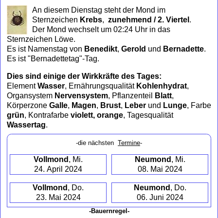
to
An diesem Dienstag steht der Mond im
collapse
Sternzeichen
Krebs
,
zunehmend / 2. Viertel
.
contents
Der Mond wechselt um 02:24 Uhr in das
Sternzeichen Löwe.
Es ist Namenstag von
Benedikt
,
Gerold
und
Bernadette
.
Es ist "Bernadettetag"-Tag.
Dies sind einige der Wirkkräfte des Tages:
Element
Wasser
, Ernährungsqualität
Kohlenhydrat
,
Organsystem
Nervensystem
, Pflanzenteil
Blatt
,
Körperzone
Galle
,
Magen
,
Brust
,
Leber
und
Lunge
, Farbe
grün
, Kontrafarbe
violett, orange
, Tagesqualität
Wassertag
.
-die nächsten
Termine
-
Vollmond
, Mi.
Neumond
, Mi.
24. April 2024
08. Mai 2024
Vollmond
, Do.
Neumond
, Do.
23. Mai 2024
06. Juni 2024
-Bauernregel-