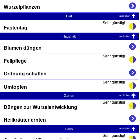
Wurzelpflanzen
nach oben
Diät
Sehr günstig!
Fastentag
nach oben
Haushalt
Blumen düngen
Sehr günstig!
Fellpflege
Ordnung schaffen
Sehr günstig!
Umtopfen
nach oben
Garten
Sehr günstig!
Düngen zur Wurzelentwicklung
Heilkräuter ernten
nach oben
Haus
Sehr günstig!