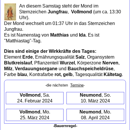
to
An diesem Samstag steht der Mond im
collapse
Sternzeichen
Jungfrau
,
Vollmond
(um ca. 13:30
contents
Uhr)
.
Der Mond wechselt um 01:37 Uhr in das Sternzeichen
Jungfrau.
Es ist Namenstag von
Matthias
und
Ida
. Es ist
"Matthiastag"-Tag.
Dies sind einige der Wirkkräfte des Tages:
Element
Erde
, Ernährungsqualität
Salz
, Organsystem
Blutkreislauf
, Pflanzenteil
Wurzel
, Körperzone
Nerven
,
Milz
,
Verdauungsorgane
und
Bauchspeicheldrüse
,
Farbe
blau
, Kontrafarbe
rot, gelb
, Tagesqualität
Kältetag
.
-die nächsten
Termine
-
Vollmond
, Sa.
Neumond
, So.
24. Februar 2024
10. März 2024
Vollmond
, Mo.
Neumond
, Mo.
25. März 2024
08. April 2024
-Bauernregel-