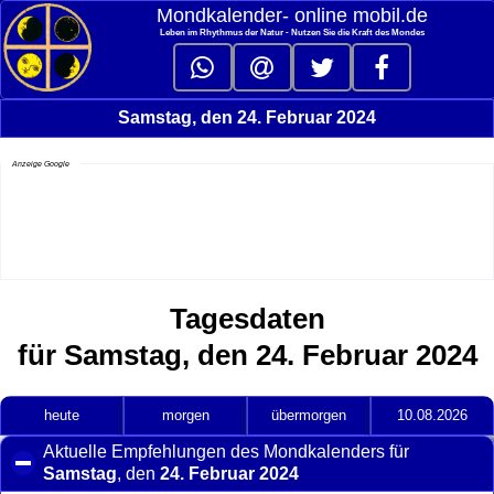
Mondkalender‑ online mobil.de
Leben im Rhythmus der Natur - Nutzen Sie die Kraft des Mondes
Samstag, den 24. Februar 2024
Anzeige Google
Tagesdaten
für Samstag, den 24. Februar 2024
heute
morgen
übermorgen
10.08.2026
Aktuelle Empfehlungen des Mondkalenders für
Samstag
, den
24. Februar 2024
click