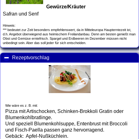
Gewürze/Kräuter
Safran und Senf
Hinweis:
*** bedeutet zur Zeit besonders empfehlenswert, da in Mitteleuropa Haupterntezeit ist,
d.h. Angebot überwiegend aus heimischem Freilandanbau. Denn am besten genießt man
Obst und Gemüse erntefrisch. Spargel und Erdbeeren im Dezember müssen nicht
unbedingt sein. Aber das soll jeder für sich entscheiden.
Rezeptvorschlag
click to collapse contents
Wie wäre es z. B. mit:
Pizza mit Artischocken, Schinken-Brokkoli Gratin oder
Blumenkohlbratlinge.
Und speziell Blumenkohlsuppe, Entenbrust mit Broccoli
und Fisch-Paella passen ganz hervorragend.
Gebäck: Apfel-Nußküchlein.