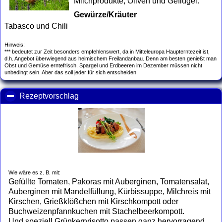
Milchprodukte, Oliven und Geflügel.
Gewürze/Kräuter
Tabasco und Chili
Hinweis:
*** bedeutet zur Zeit besonders empfehlenswert, da in Mitteleuropa Haupterntezeit ist,
d.h. Angebot überwiegend aus heimischem Freilandanbau. Denn am besten genießt man
Obst und Gemüse erntefrisch. Spargel und Erdbeeren im Dezember müssen nicht
unbedingt sein. Aber das soll jeder für sich entscheiden.
Rezeptvorschlag
click to collapse contents
Wie wäre es z. B. mit:
Gefüllte Tomaten, Pakoras mit Auberginen, Tomatensalat,
Auberginen mit Mandelfüllung, Kürbissuppe, Milchreis mit
Kirschen, Grießklößchen mit Kirschkompott oder
Buchweizenpfannkuchen mit Stachelbeerkompott.
Und speziell Grünkernrisotto passen ganz hervorragend.