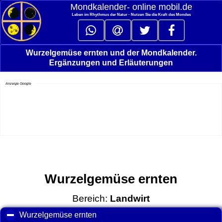
Mondkalender‑ online mobil.de
Leben im Rhythmus der Natur - Nutzen Sie die Kraft des Mondes
Wurzelgemüse ernten und der Mondkalender.
Ergänzungen und Erläuterungen
Anzeige Google
Wurzelgemüse ernten
Bereich:
Landwirt
Wurzelgemüse ernten
click to collapse contents