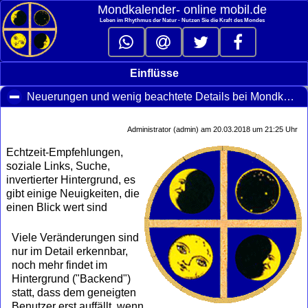
Mondkalender‑ online mobil.de
Leben im Rhythmus der Natur - Nutzen Sie die Kraft des Mondes
Einflüsse
Neuerungen und wenig beachtete Details bei Mondkalender-online
Administrator (admin) am 20.03.2018 um 21:25 Uhr
Echtzeit-Empfehlungen,
soziale Links, Suche,
invertierter Hintergrund, es
gibt einige Neuigkeiten, die
einen Blick wert sind
Viele Veränderungen sind
nur im Detail erkennbar,
noch mehr findet im
Hintergrund ("Backend")
statt, dass dem geneigten
Benutzer erst auffällt, wenn