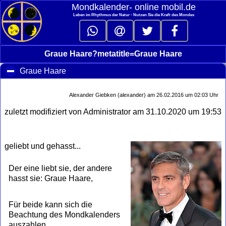
Mondkalender‑ online mobil.de
Leben im Rhythmus der Natur - Nutzen Sie die Kraft des Mondes
Graue Haare?metatitle=Graue Haare
Graue Haare
click to collapse contents
Alexander Giebken (alexander) am 26.02.2016 um 02:03 Uhr
zuletzt modifiziert von Administrator am 31.10.2020 um 19:53
geliebt und gehasst...
Der eine liebt sie, der andere
hasst sie: Graue Haare,
Für beide kann sich die
Beachtung des Mondkalenders
auszahlen.