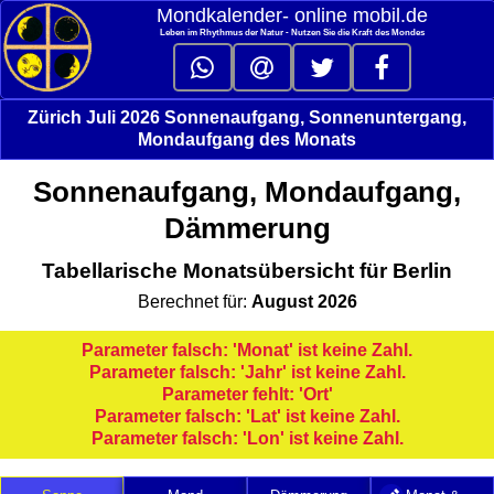
Mondkalender‑ online mobil.de
Leben im Rhythmus der Natur - Nutzen Sie die Kraft des Mondes
Zürich Juli 2026 Sonnenaufgang, Sonnenuntergang,
Mondaufgang des Monats
Sonnenaufgang, Mondaufgang,
Dämmerung
Tabellarische Monatsübersicht für Berlin
Berechnet für:
August 2026
Parameter falsch: 'Monat' ist keine Zahl.
Parameter falsch: 'Jahr' ist keine Zahl.
Parameter fehlt: 'Ort'
Parameter falsch: 'Lat' ist keine Zahl.
Parameter falsch: 'Lon' ist keine Zahl.