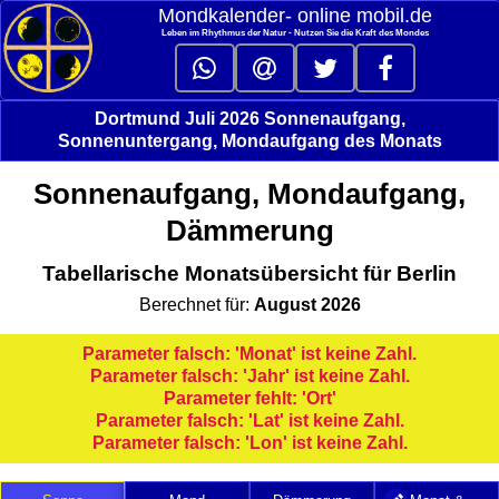
Mondkalender‑ online mobil.de
Leben im Rhythmus der Natur - Nutzen Sie die Kraft des Mondes
Dortmund Juli 2026 Sonnenaufgang,
Sonnenuntergang, Mondaufgang des Monats
Sonnenaufgang, Mondaufgang,
Dämmerung
Tabellarische Monatsübersicht für Berlin
Berechnet für:
August 2026
Parameter falsch: 'Monat' ist keine Zahl.
Parameter falsch: 'Jahr' ist keine Zahl.
Parameter fehlt: 'Ort'
Parameter falsch: 'Lat' ist keine Zahl.
Parameter falsch: 'Lon' ist keine Zahl.