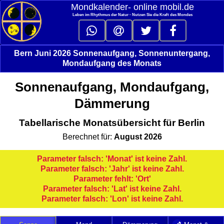
Mondkalender‑ online mobil.de
Leben im Rhythmus der Natur - Nutzen Sie die Kraft des Mondes
Bern Juni 2026 Sonnenaufgang, Sonnenuntergang,
Mondaufgang des Monats
Sonnenaufgang, Mondaufgang,
Dämmerung
Tabellarische Monatsübersicht für Berlin
Berechnet für:
August 2026
Parameter falsch: 'Monat' ist keine Zahl.
Parameter falsch: 'Jahr' ist keine Zahl.
Parameter fehlt: 'Ort'
Parameter falsch: 'Lat' ist keine Zahl.
Parameter falsch: 'Lon' ist keine Zahl.