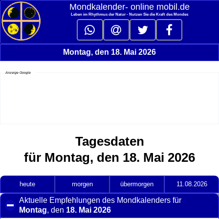
Mondkalender‑ online mobil.de
Leben im Rhythmus der Natur - Nutzen Sie die Kraft des Mondes
Montag, den 18. Mai 2026
Anzeige Google
Tagesdaten
für Montag, den 18. Mai 2026
heute
morgen
übermorgen
11.08.2026
Aktuelle Empfehlungen des Mondkalenders für
Montag
, den
18. Mai 2026
click