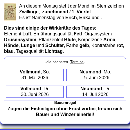
to
An diesem Montag steht der Mond im Sternzeichen
collapse
Zwillinge
,
zunehmend / 1. Viertel
.
contents
Es ist Namenstag von
Erich
,
Erika
und
.
Dies sind einige der Wirkkräfte des Tages:
Element
Luft
, Ernährungsqualität
Fett
, Organsystem
Drüsensystem
, Pflanzenteil
Blüte
, Körperzone
Arme
,
Hände
,
Lunge
und
Schulter
, Farbe
gelb
, Kontrafarbe
rot,
blau
, Tagesqualität
Lichttag
.
-die nächsten
Termine
-
Vollmond
, So.
Neumond
, Mo.
31. Mai 2026
15. Juni 2026
Vollmond
, Di.
Neumond
, Di.
30. Juni 2026
14. Juli 2026
-Bauernregel-
Zogen die Eisheiligen ohne Frost vorbei, freuen sich
Bauer und Winzer einerlei!