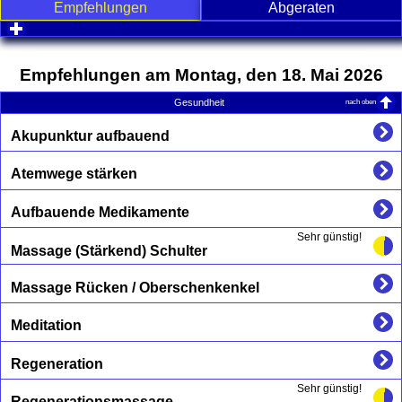
Empfehlungen
Abgeraten
click to expand contents
Empfehlungen am Montag, den 18. Mai 2026
nach oben
Gesundheit
Akupunktur aufbauend
Atemwege stärken
Aufbauende Medikamente
Sehr günstig!
Massage (Stärkend) Schulter
Massage Rücken / Oberschenkenkel
Meditation
Regeneration
Sehr günstig!
Regenerationsmassage