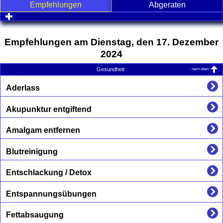
Empfehlungen
Abgeraten
click to expand contents
Empfehlungen am Dienstag, den 17. Dezember
2024
nach oben
Gesundheit
Aderlass
Akupunktur entgiftend
Amalgam entfernen
Blutreinigung
Entschlackung / Detox
Entspannungsübungen
Fettabsaugung