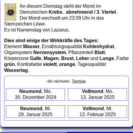
to
An diesem Dienstag steht der Mond im
collapse
Sternzeichen
Krebs
,
abnehmend / 3. Viertel
.
contents
Der Mond wechselt um 23:39 Uhr in das
Sternzeichen Löwe.
Es ist Namenstag von Lazarus.
Dies sind einige der Wirkkräfte des Tages:
Element
Wasser
, Ernährungsqualität
Kohlenhydrat
,
Organsystem
Nervensystem
, Pflanzenteil
Blatt
,
Körperzone
Galle
,
Magen
,
Brust
,
Leber
und
Lunge
, Farbe
grün
, Kontrafarbe
violett, orange
, Tagesqualität
Wassertag
.
-die nächsten
Termine
-
Neumond
, Mo.
Vollmond
, Mo.
30. Dezember 2024
13. Januar 2025
Neumond
, Mi.
Vollmond
, Mi.
29. Januar 2025
12. Februar 2025