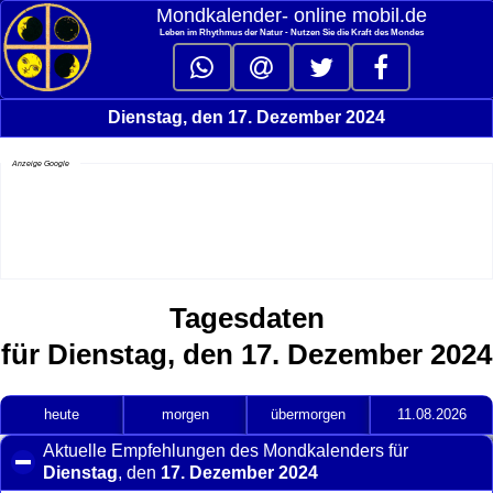
Mondkalender‑ online mobil.de
Leben im Rhythmus der Natur - Nutzen Sie die Kraft des Mondes
Dienstag, den 17. Dezember 2024
Anzeige Google
Tagesdaten
für Dienstag, den 17. Dezember 2024
heute
morgen
übermorgen
11.08.2026
Aktuelle Empfehlungen des Mondkalenders für
Dienstag
, den
17. Dezember 2024
click