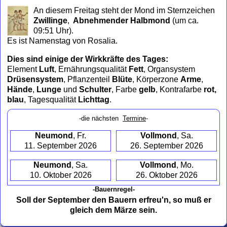
to
An diesem Freitag steht der Mond im Sternzeichen
collapse
Zwillinge
,
Abnehmender Halbmond
(um ca.
contents
09:51 Uhr)
.
Es ist Namenstag von Rosalia.
Dies sind einige der Wirkkräfte des Tages:
Element
Luft
, Ernährungsqualität
Fett
, Organsystem
Drüsensystem
, Pflanzenteil
Blüte
, Körperzone
Arme
,
Hände
,
Lunge
und
Schulter
, Farbe
gelb
, Kontrafarbe
rot,
blau
, Tagesqualität
Lichttag
.
-die nächsten
Termine
-
Neumond
, Fr.
Vollmond
, Sa.
11. September 2026
26. September 2026
Neumond
, Sa.
Vollmond
, Mo.
10. Oktober 2026
26. Oktober 2026
-Bauernregel-
Soll der September den Bauern erfreu'n, so muß er
gleich dem Märze sein.