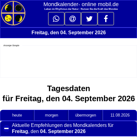
Mondkalender‑ online mobil.de
Leben im Rhythmus der Natur - Nutzen Sie die Kraft des Mondes
Freitag, den 04. September 2026
Anzeige Google
Tagesdaten
für Freitag, den 04. September 2026
heute
morgen
übermorgen
11.08.2026
Aktuelle Empfehlungen des Mondkalenders für
Freitag
, den
04. September 2026
click