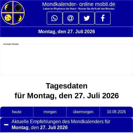
Mondkalender‑ online mobil.de
Leben im Rhythmus der Natur - Nutzen Sie die Kraft des Mondes
Montag, den 27. Juli 2026
Anzeige Google
Tagesdaten
für Montag, den 27. Juli 2026
heute
morgen
übermorgen
10.08.2026
Aktuelle Empfehlungen des Mondkalenders für
Montag
, den
27. Juli 2026
click