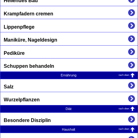
Heilendes Bad
Krampfadern cremen
Lippenpflege
Maniküre, Nageldesign
Pediküre
Schuppen behandeln
nach oben
Ernährung
Salz
Wurzelpflanzen
nach oben
Diät
Besondere Disziplin
nach oben
Haushalt