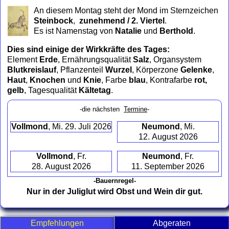
to
An diesem Montag steht der Mond im Sternzeichen
collapse
Steinbock
,
zunehmend / 2. Viertel
.
contents
Es ist Namenstag von
Natalie
und
Berthold
.
Dies sind einige der Wirkkräfte des Tages:
Element
Erde
, Ernährungsqualität
Salz
, Organsystem
Blutkreislauf
, Pflanzenteil
Wurzel
, Körperzone
Gelenke
,
Haut
,
Knochen
und
Knie
, Farbe
blau
, Kontrafarbe
rot,
gelb
, Tagesqualität
Kältetag
.
-die nächsten
Termine
-
Vollmond
, Mi. 29. Juli 2026
Neumond
, Mi.
12. August 2026
Vollmond
, Fr.
Neumond
, Fr.
28. August 2026
11. September 2026
-Bauernregel-
Nur in der Juliglut wird Obst und Wein dir gut.
Empfehlungen
Abgeraten