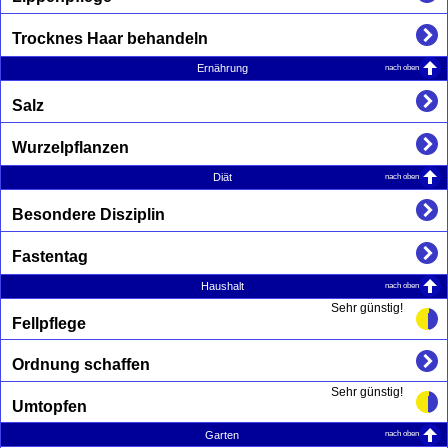
Trocknes Haar behandeln
nach oben
Ernährung
Salz
Wurzelpflanzen
nach oben
Diät
Besondere Disziplin
Fastentag
nach oben
Haushalt
Sehr günstig!
Fellpflege
Ordnung schaffen
Sehr günstig!
Umtopfen
nach oben
Garten