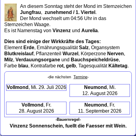
to
An diesem Sonntag steht der Mond im Sternzeichen
collapse
Jungfrau
,
zunehmend / 1. Viertel
.
contents
Der Mond wechselt um 04:56 Uhr in das
Sternzeichen Waage.
Es ist Namenstag von
Vinzenz
und
Aurelia
.
Dies sind einige der Wirkkräfte des Tages:
Element
Erde
, Ernährungsqualität
Salz
, Organsystem
Blutkreislauf
, Pflanzenteil
Wurzel
, Körperzone
Nerven
,
Milz
,
Verdauungsorgane
und
Bauchspeicheldrüse
,
Farbe
blau
, Kontrafarbe
rot, gelb
, Tagesqualität
Kältetag
.
-die nächsten
Termine
-
Vollmond
, Mi. 29. Juli 2026
Neumond
, Mi.
12. August 2026
Vollmond
, Fr.
Neumond
, Fr.
28. August 2026
11. September 2026
-Bauernregel-
Vinzenz Sonnenschein, fuellt die Faesser mit Wein.