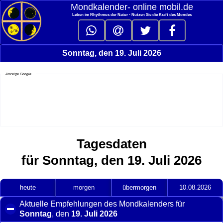
Mondkalender‑ online mobil.de
Leben im Rhythmus der Natur - Nutzen Sie die Kraft des Mondes
Sonntag, den 19. Juli 2026
Anzeige Google
Tagesdaten
für Sonntag, den 19. Juli 2026
heute
morgen
übermorgen
10.08.2026
Aktuelle Empfehlungen des Mondkalenders für
Sonntag
, den
19. Juli 2026
click