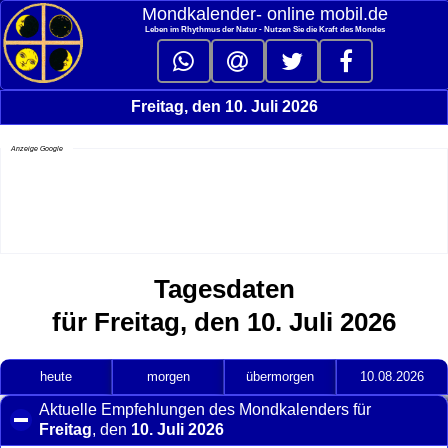
Mondkalender‑ online mobil.de
Leben im Rhythmus der Natur - Nutzen Sie die Kraft des Mondes
Freitag, den 10. Juli 2026
Anzeige Google
Tagesdaten
für Freitag, den 10. Juli 2026
heute
morgen
übermorgen
10.08.2026
Aktuelle Empfehlungen des Mondkalenders für
Freitag
, den
10. Juli 2026
click