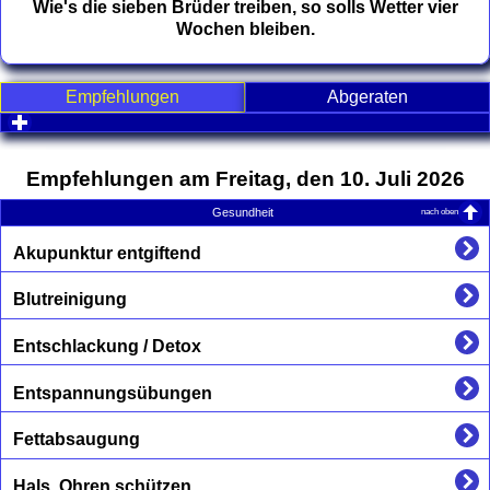
Wie's die sieben Brüder treiben, so solls Wetter vier
Wochen bleiben.
Empfehlungen
Abgeraten
click to expand contents
Empfehlungen am Freitag, den 10. Juli 2026
nach oben
Gesundheit
Akupunktur entgiftend
Blutreinigung
Entschlackung / Detox
Entspannungsübungen
Fettabsaugung
Hals, Ohren schützen