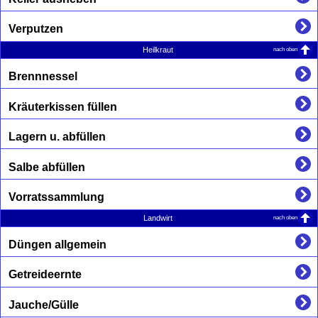
Verputzen
nach oben
Heilkraut
Brennnessel
Kräuterkissen füllen
Lagern u. abfüllen
Salbe abfüllen
Vorratssammlung
nach oben
Landwirt
Düngen allgemein
Getreideernte
Jauche/Gülle