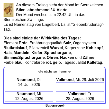
to
An diesem Freitag steht der Mond im Sternzeichen
collapse
Stier
,
abnehmend / 4. Viertel
.
contents
Der Mond wechselt um 22:42 Uhr in das
Sternzeichen Zwillinge.
Es ist Namenstag von Engelbert. Es ist "Siebenbrüdertag"-
Tag.
Dies sind einige der Wirkkräfte des Tages:
Element
Erde
, Ernährungsqualität
Salz
, Organsystem
Blutkreislauf
, Pflanzenteil
Wurzel
, Körperzone
Kehlkopf
,
Hals
,
Mandeln
,
Kiefer
,
Sprachorgane
,
Stimme/Sprachorgane
,
Ohren
,
Nacken
und
Zähne
,
Farbe
blau
, Kontrafarbe
rot, gelb
, Tagesqualität
Kältetag
.
-die nächsten
Termine
-
Neumond
, Di.
Vollmond
, Mi. 29. Juli 2026
14. Juli 2026
Neumond
, Mi.
Vollmond
, Fr.
12. August 2026
28. August 2026
-Bauernregel-