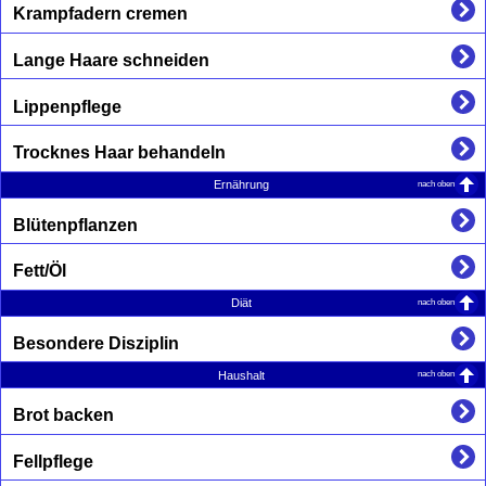
Krampfadern cremen
Lange Haare schneiden
Lippenpflege
Trocknes Haar behandeln
nach oben
Ernährung
Blütenpflanzen
Fett/Öl
nach oben
Diät
Besondere Disziplin
nach oben
Haushalt
Brot backen
Fellpflege