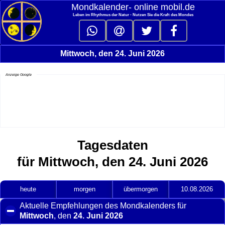
Mondkalender‑ online mobil.de
Leben im Rhythmus der Natur - Nutzen Sie die Kraft des Mondes
Mittwoch, den 24. Juni 2026
Anzeige Google
Tagesdaten
für Mittwoch, den 24. Juni 2026
heute
morgen
übermorgen
10.08.2026
Aktuelle Empfehlungen des Mondkalenders für
Mittwoch
, den
24. Juni 2026
click