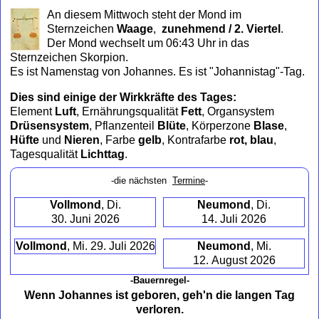
to
An diesem Mittwoch steht der Mond im
collapse
Sternzeichen
Waage
,
zunehmend / 2. Viertel
.
contents
Der Mond wechselt um 06:43 Uhr in das
Sternzeichen Skorpion.
Es ist Namenstag von Johannes. Es ist "Johannistag"-Tag.
Dies sind einige der Wirkkräfte des Tages:
Element
Luft
, Ernährungsqualität
Fett
, Organsystem
Drüsensystem
, Pflanzenteil
Blüte
, Körperzone
Blase
,
Hüfte
und
Nieren
, Farbe
gelb
, Kontrafarbe
rot, blau
,
Tagesqualität
Lichttag
.
-die nächsten
Termine
-
Vollmond
, Di.
Neumond
, Di.
30. Juni 2026
14. Juli 2026
Vollmond
, Mi. 29. Juli 2026
Neumond
, Mi.
12. August 2026
-Bauernregel-
Wenn Johannes ist geboren, geh'n die langen Tag
verloren.