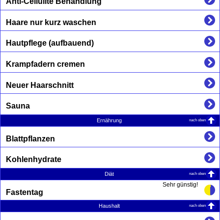
Anti-Cellulite Behandlung
Haare nur kurz waschen
Hautpflege (aufbauend)
Krampfadern cremen
Neuer Haarschnitt
Sauna
nach oben
Ernährung
Blattpflanzen
Kohlenhydrate
nach oben
Diät
Sehr günstig!
Fastentag
nach oben
Haushalt