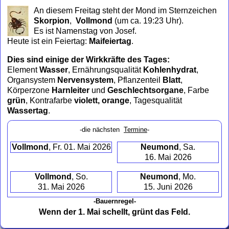
to
An diesem Freitag steht der Mond im Sternzeichen
collapse
Skorpion
,
Vollmond
(um ca. 19:23 Uhr)
.
contents
Es ist Namenstag von Josef.
Heute ist ein Feiertag:
Maifeiertag
.
Dies sind einige der Wirkkräfte des Tages:
Element
Wasser
, Ernährungsqualität
Kohlenhydrat
,
Organsystem
Nervensystem
, Pflanzenteil
Blatt
,
Körperzone
Harnleiter
und
Geschlechtsorgane
, Farbe
grün
, Kontrafarbe
violett, orange
, Tagesqualität
Wassertag
.
-die nächsten
Termine
-
Vollmond
, Fr. 01. Mai 2026
Neumond
, Sa.
16. Mai 2026
Vollmond
, So.
Neumond
, Mo.
31. Mai 2026
15. Juni 2026
-Bauernregel-
Wenn der 1. Mai schellt, grünt das Feld.