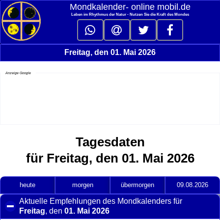
Mondkalender‑ online mobil.de
Leben im Rhythmus der Natur - Nutzen Sie die Kraft des Mondes
Freitag, den 01. Mai 2026
Anzeige Google
Tagesdaten
für Freitag, den 01. Mai 2026
heute
morgen
übermorgen
09.08.2026
Aktuelle Empfehlungen des Mondkalenders für
Freitag
, den
01. Mai 2026
click