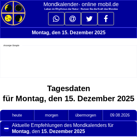
Mondkalender‑ online mobil.de
Leben im Rhythmus der Natur - Nutzen Sie die Kraft des Mondes
Montag, den 15. Dezember 2025
Anzeige Google
Tagesdaten
für Montag, den 15. Dezember 2025
heute
morgen
übermorgen
09.08.2026
Aktuelle Empfehlungen des Mondkalenders für
Montag
, den
15. Dezember 2025
click