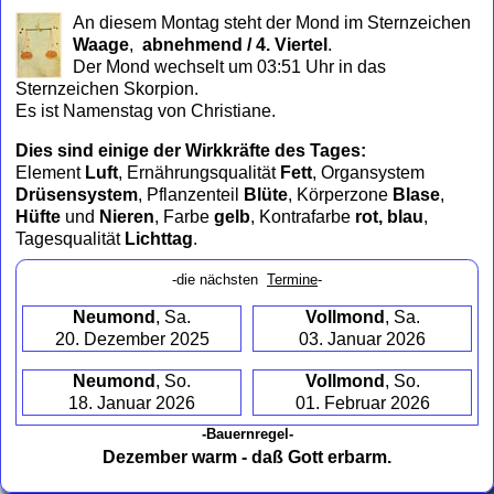
to
An diesem Montag steht der Mond im Sternzeichen
collapse
Waage
,
abnehmend / 4. Viertel
.
contents
Der Mond wechselt um 03:51 Uhr in das
Sternzeichen Skorpion.
Es ist Namenstag von Christiane.
Dies sind einige der Wirkkräfte des Tages:
Element
Luft
, Ernährungsqualität
Fett
, Organsystem
Drüsensystem
, Pflanzenteil
Blüte
, Körperzone
Blase
,
Hüfte
und
Nieren
, Farbe
gelb
, Kontrafarbe
rot, blau
,
Tagesqualität
Lichttag
.
-die nächsten
Termine
-
Neumond
, Sa.
Vollmond
, Sa.
20. Dezember 2025
03. Januar 2026
Neumond
, So.
Vollmond
, So.
18. Januar 2026
01. Februar 2026
-Bauernregel-
Dezember warm - daß Gott erbarm.