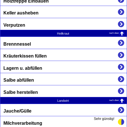
Holztreppe Einbauen
Keller ausheben
Verputzen
nach oben
Heilkraut
Brennnessel
Kräuterkissen füllen
Lagern u. abfüllen
Salbe abfüllen
Salbe herstellen
nach oben
Landwirt
Jauche/Gülle
Sehr günstig!
Milchverarbeitung