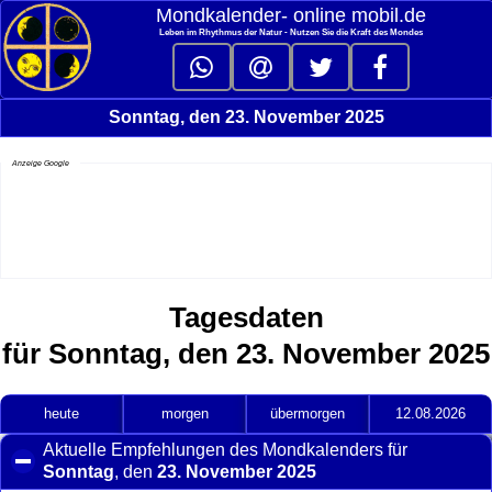
Mondkalender‑ online mobil.de
Leben im Rhythmus der Natur - Nutzen Sie die Kraft des Mondes
Sonntag, den 23. November 2025
Anzeige Google
Tagesdaten
für Sonntag, den 23. November 2025
heute
morgen
übermorgen
12.08.2026
Aktuelle Empfehlungen des Mondkalenders für
Sonntag
, den
23. November 2025
click