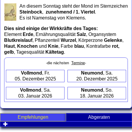
to
An diesem Sonntag steht der Mond im Sternzeichen
collapse
Steinbock
,
zunehmend / 1. Viertel
.
contents
Es ist Namenstag von Klemens.
Dies sind einige der Wirkkräfte des Tages:
Element
Erde
, Ernährungsqualität
Salz
, Organsystem
Blutkreislauf
, Pflanzenteil
Wurzel
, Körperzone
Gelenke
,
Haut
,
Knochen
und
Knie
, Farbe
blau
, Kontrafarbe
rot,
gelb
, Tagesqualität
Kältetag
.
-die nächsten
Termine
-
Vollmond
, Fr.
Neumond
, Sa.
05. Dezember 2025
20. Dezember 2025
Vollmond
, Sa.
Neumond
, So.
03. Januar 2026
18. Januar 2026
Empfehlungen
Abgeraten
click to expand contents