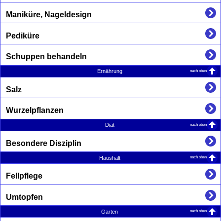
Maniküre, Nageldesign
Pediküre
Schuppen behandeln
nach oben
Ernährung
Salz
Wurzelpflanzen
nach oben
Diät
Besondere Disziplin
nach oben
Haushalt
Fellpflege
Umtopfen
nach oben
Garten