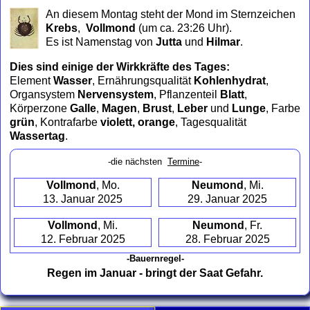
to
An diesem Montag steht der Mond im Sternzeichen
collapse
Krebs
,
Vollmond
(um ca. 23:26 Uhr)
.
contents
Es ist Namenstag von
Jutta
und
Hilmar
.
Dies sind einige der Wirkkräfte des Tages:
Element
Wasser
, Ernährungsqualität
Kohlenhydrat
,
Organsystem
Nervensystem
, Pflanzenteil
Blatt
,
Körperzone
Galle
,
Magen
,
Brust
,
Leber
und
Lunge
, Farbe
grün
, Kontrafarbe
violett, orange
, Tagesqualität
Wassertag
.
-die nächsten
Termine
-
Vollmond
, Mo.
Neumond
, Mi.
13. Januar 2025
29. Januar 2025
Vollmond
, Mi.
Neumond
, Fr.
12. Februar 2025
28. Februar 2025
-Bauernregel-
Regen im Januar - bringt der Saat Gefahr.