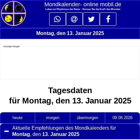
Mondkalender‑ online mobil.de
Leben im Rhythmus der Natur - Nutzen Sie die Kraft des Mondes
Montag, den 13. Januar 2025
Anzeige Google
Tagesdaten
für Montag, den 13. Januar 2025
heute
morgen
übermorgen
09.08.2026
Aktuelle Empfehlungen des Mondkalenders für
Montag
, den
13. Januar 2025
click