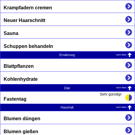
Krampfadern cremen
Neuer Haarschnitt
Sauna
Schuppen behandeln
nach oben
Ernährung
Blattpflanzen
Kohlenhydrate
nach oben
Diät
Sehr günstig!
Fastentag
nach oben
Haushalt
Blumen düngen
Blumen gießen