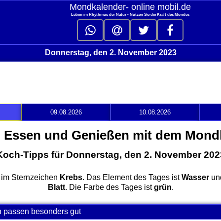
Mondkalender‑ online mobil.de
Leben im Rhythmus der Natur - Nutzen Sie die Kraft des Mondes
Donnerstag, den 2. November 2023
09.08.2026
10.08.2026
 Essen und Genießen mit dem Mond
Koch-Tipps für Donnerstag, den 2. November 202
 im Sternzeichen
Krebs
. Das Element des Tages ist
Wasser
und
Blatt
. Die Farbe des Tages ist
grün
.
n passen besonders gut
click to collapse contents