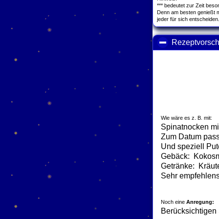
*** bedeutet zur Zeit bes
Denn am besten genießt m
jeder für sich entscheiden
Rezeptvorsch
Wie wäre es z. B. mit:
Spinatnocken mit 
Zum Datum pass
Und speziell Pu
Gebäck: Kokosm
Getränke: Kräuter
Sehr empfehlensw
Noch eine
Anregung:
Berücksichtigen