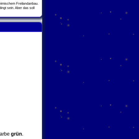
 heimischem Freilandanbau.
gt sein. Aber das soll
farbe
grün
.