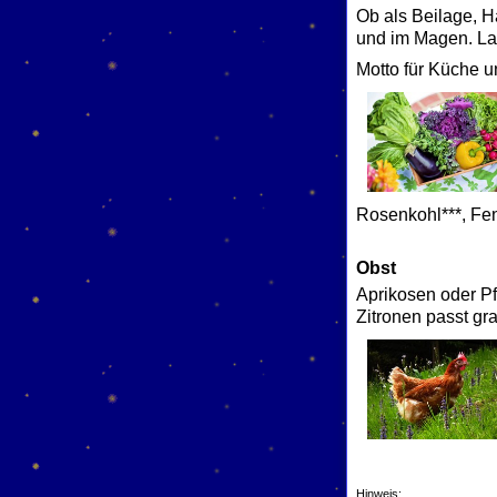
Ob als Beilage, H
und im Magen. Las
Motto für Küche u
Rosenkohl***, Fen
Obst
Aprikosen oder Pf
Zitronen passt gr
Hinweis: