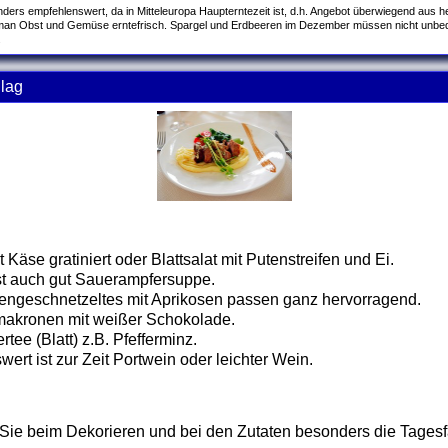
onders empfehlenswert, da in Mitteleuropa Haupterntezeit ist, d.h. Angebot überwiegend aus
an Obst und Gemüse erntefrisch. Spargel und Erdbeeren im Dezember müssen nicht unbedin
.
lag
click to collapse contents
Käse gratiniert oder Blattsalat mit Putenstreifen und Ei.
t auch gut Sauerampfersuppe.
tengeschnetzeltes mit Aprikosen passen ganz hervorragend.
akronen mit weißer Schokolade.
tee (Blatt) z.B. Pfefferminz.
ert ist zur Zeit Portwein oder leichter Wein.
 Sie beim Dekorieren und bei den Zutaten besonders die Tages