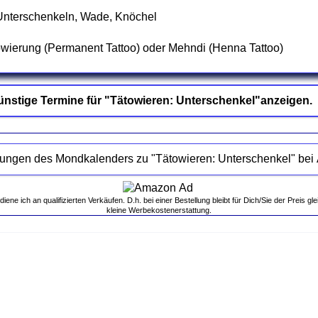
 Unterschenkeln, Wade, Knöchel
owierung (Permanent Tattoo) oder Mehndi (Henna Tattoo)
nstige Termine für "Tätowieren: Unterschenkel"anzeigen.
Empfehlungen des Mondka
ne ich an qualifizierten Verkäufen. D.h. bei einer Bestellung bleibt für Dich/Sie der Preis gle
kleine Werbekostenerstattung.