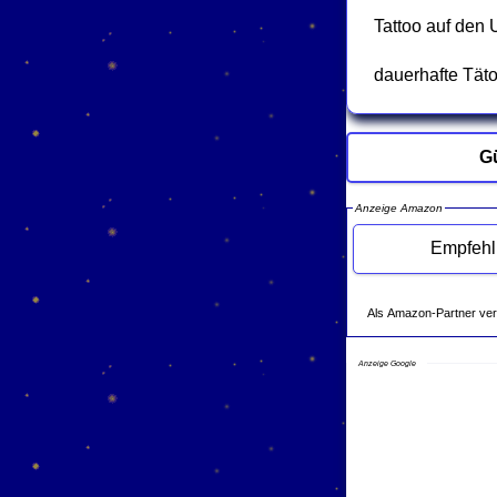
Tattoo auf den
dauerhafte Tät
Gü
Anzeige Amazon
Als Amazon-Partner verdie
Anzeige Google