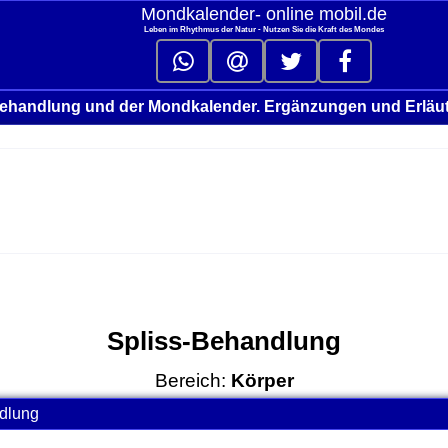
Mondkalender‑ online mobil.de
Leben im Rhythmus der Natur - Nutzen Sie die Kraft des Mondes
Behandlung und der Mondkalender. Ergänzungen und Erläu
Spliss-Behandlung
Bereich:
Körper
dlung
click to collapse contents