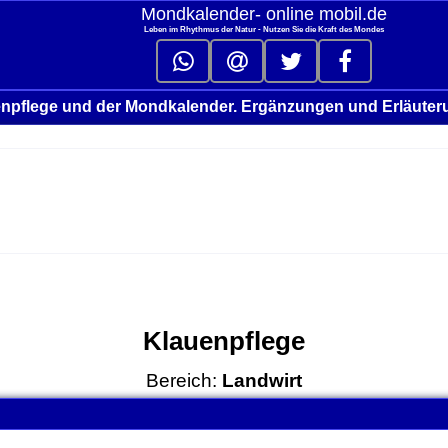
Mondkalender‑ online mobil.de
Leben im Rhythmus der Natur - Nutzen Sie die Kraft des Mondes
npflege und der Mondkalender. Ergänzungen und Erläute
Klauenpflege
Bereich:
Landwirt
click to collapse contents