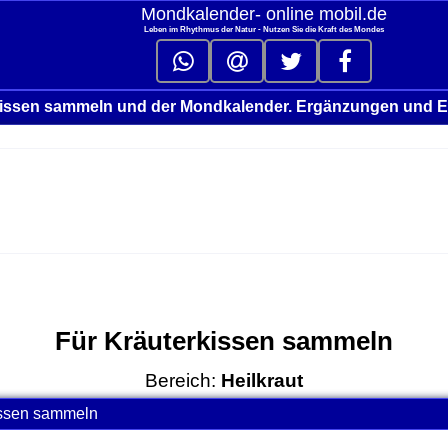
Mondkalender‑ online mobil.de
Leben im Rhythmus der Natur - Nutzen Sie die Kraft des Mondes
kissen sammeln und der Mondkalender. Ergänzungen und E
Für Kräuterkissen sammeln
Bereich:
Heilkraut
issen sammeln
click to collapse contents