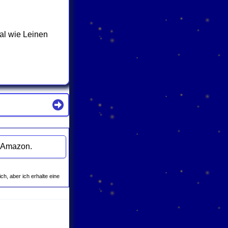
al wie Leinen
kalenders zu "Für Kräuterkissen sammeln" bei Amazon.
ich, aber ich erhalte eine