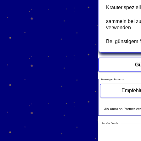
Kräuter speziel
sammeln bei zun
verwenden
Bei günstigem 
Gü
Anzeige Amazon
Als Amazon-Partner verdie
Anzeige Google