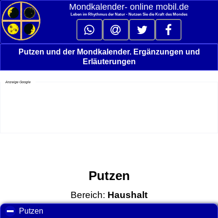
Mondkalender‑ online mobil.de
Leben im Rhythmus der Natur - Nutzen Sie die Kraft des Mondes
Putzen und der Mondkalender. Ergänzungen und
Erläuterungen
Anzeige Google
Putzen
Bereich:
Haushalt
Putzen
click to collapse contents