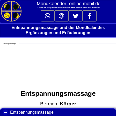
Mondkalender‑ online mobil.de
Leben im Rhythmus der Natur - Nutzen Sie die Kraft des Mondes
Entspannungsmassage und der Mondkalender.
Ergänzungen und Erläuterungen
Anzeige Google
Entspannungsmassage
Bereich:
Körper
Entspannungsmassage
click to collapse contents